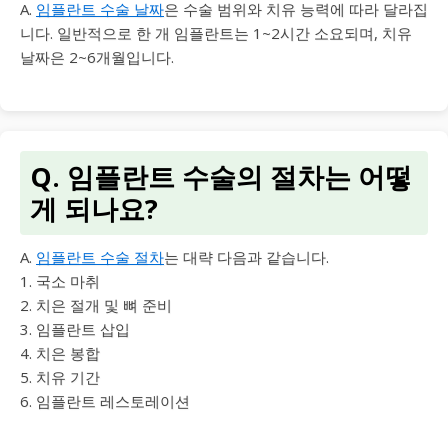
A.
임플란트 수술 날짜
은 수술 범위와 치유 능력에 따라 달라집
니다. 일반적으로 한 개 임플란트는 1~2시간 소요되며, 치유
날짜은 2~6개월입니다.
Q. 임플란트 수술의 절차는 어떻
게 되나요?
A.
임플란트 수술 절차
는 대략 다음과 같습니다.
1. 국소 마취
2. 치은 절개 및 뼈 준비
3. 임플란트 삽입
4. 치은 봉합
5. 치유 기간
6. 임플란트 레스토레이션