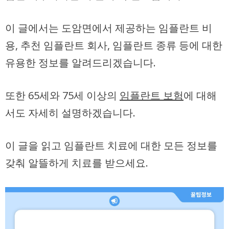
이 글에서는 도암면에서 제공하는 임플란트 비
용, 추천 임플란트 회사, 임플란트 종류 등에 대한
유용한 정보를 알려드리겠습니다.
또한 65세와 75세 이상의
임플란트 보험
에 대해
서도 자세히 설명하겠습니다.
이 글을 읽고 임플란트 치료에 대한 모든 정보를
갖춰 알뜰하게 치료를 받으세요.