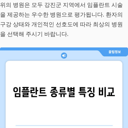
위의 병원은 모두 강진군 지역에서 임플란트 시술
을 제공하는 우수한 병원으로 평가됩니다. 환자의
구강 상태와 개인적인 선호도에 따라 최상의 병원
을 선택해 주시기 바랍니다.