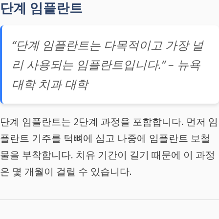
단계 임플란트
“단계 임플란트는 다목적이고 가장 널
리 사용되는 임플란트입니다.” – 뉴욕
대학 치과 대학
단계 임플란트는 2단계 과정을 포함합니다. 먼저 임
플란트 기주를 턱뼈에 심고 나중에 임플란트 보철
물을 부착합니다. 치유 기간이 길기 때문에 이 과정
은 몇 개월이 걸릴 수 있습니다.