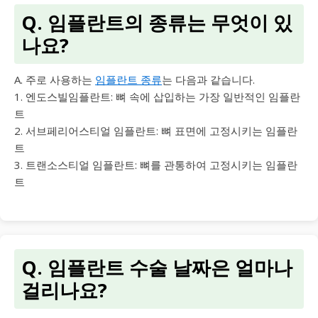
Q. 임플란트의 종류는 무엇이 있
나요?
A. 주로 사용하는
임플란트 종류
는 다음과 같습니다.
1. 엔도스빌임플란트: 뼈 속에 삽입하는 가장 일반적인 임플란
트
2. 서브페리어스티얼 임플란트: 뼈 표면에 고정시키는 임플란
트
3. 트랜소스티얼 임플란트: 뼈를 관통하여 고정시키는 임플란
트
Q. 임플란트 수술 날짜은 얼마나
걸리나요?