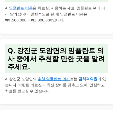
A.
임플란트 비용
은 치료실, 사용하는 재료, 임플란트 수에 따
라 달라집니다. 일반적으로 한 개 임플란트 비용은
₩1,500,000 ~ ₩3,000,000입니다.
Q. 강진군 도암면의 임플란트 의
사 중에서 추천할 만한 곳을 알려
주세요.
A. 강진군 도암면의
추천 임플란트 의사
로는
김치과의원
이 있
습니다. 숙련된 의료진과 최신 장비를 갖추고 있어, 안심하고
치료를 받으실 수 있습니다.