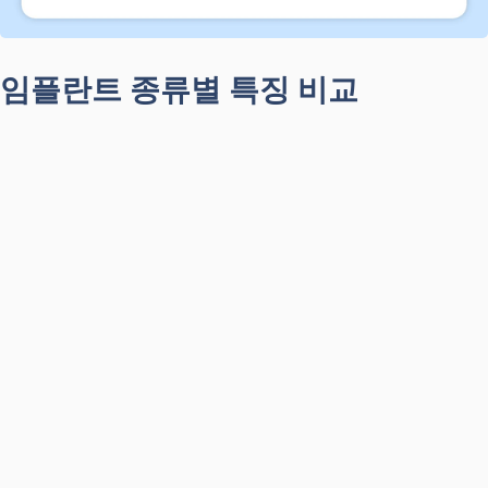
임플란트 종류별 특징 비교