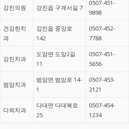
0507-451-
강진의원
강진읍 구계서길 7
9898
건강한치
강진읍 중앙로
0507-452-
과
142
7788
도암면 도암2길
0507-451-
강진치과
11
5656
범암면 범암로 14-
0507-453-
범암치과
1
2121
다대면 다대북로
0507-454-
다뫼치과
25
1234