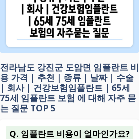
전라남도 강진군 도암면 임플란트 비
용 가격 | 추천 | 종류 | 날짜 | 수술
| 회사 | 건강보험임플란트 | 65세
75세 임플란트 보험 에 대해 자주 묻
는 질문 TOP 5
Q. 임플란트 비용이 얼마인가요?