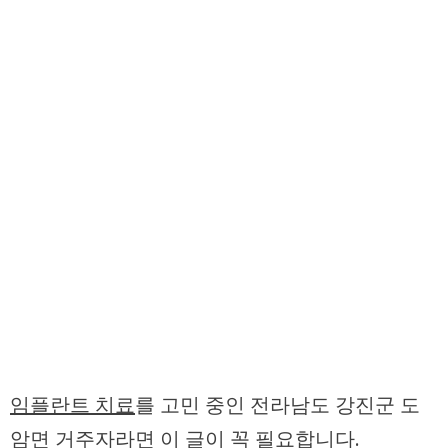
임플란트 치료
를 고민 중인 전라남도 강진군 도
암면 거주자라면 이 글이 꼭 필요합니다.