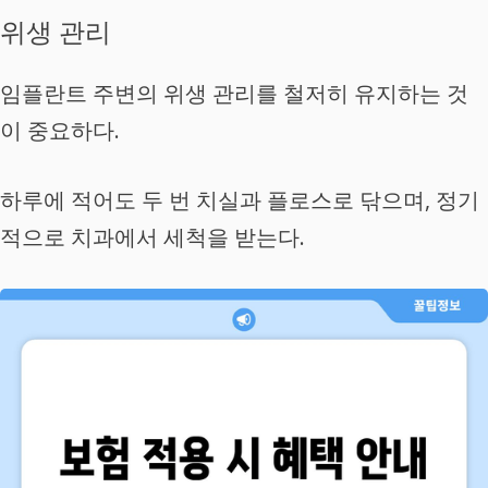
위생 관리
임플란트 주변의 위생 관리를 철저히 유지하는 것
이 중요하다.
하루에 적어도 두 번 치실과 플로스로 닦으며, 정기
적으로 치과에서 세척을 받는다.