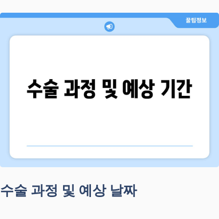
수술 과정 및 예상 날짜