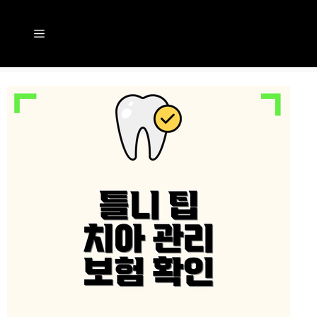
컨
텐
메
츠
뉴
로
건
너
뛰
기