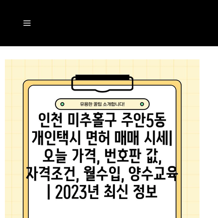
컨
텐
메
츠
뉴
로
건
너
뛰
기