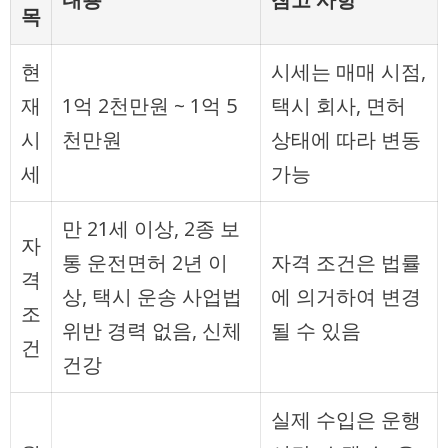
목
현
시세는 매매 시점,
재
1억 2천만원 ~ 1억 5
택시 회사, 면허
시
천만원
상태에 따라 변동
세
가능
만 21세 이상, 2종 보
자
통 운전면허 2년 이
자격 조건은 법률
격
상, 택시 운송 사업법
에 의거하여 변경
조
위반 경력 없음, 신체
될 수 있음
건
건강
실제 수입은 운행