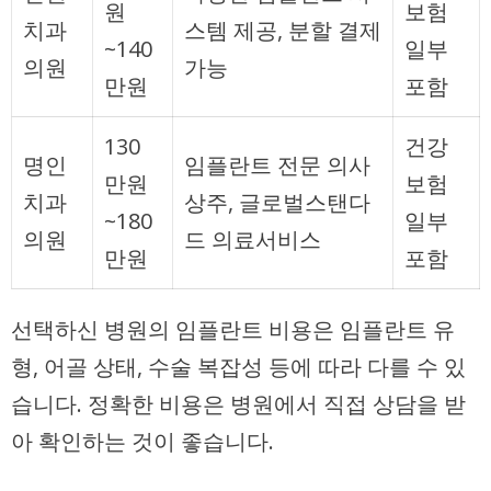
원
보험
치과
스템 제공, 분할 결제
~140
일부
의원
가능
만원
포함
130
건강
명인
임플란트 전문 의사
만원
보험
치과
상주, 글로벌스탠다
~180
일부
의원
드 의료서비스
만원
포함
선택하신 병원의 임플란트 비용은 임플란트 유
형, 어골 상태, 수술 복잡성 등에 따라 다를 수 있
습니다. 정확한 비용은 병원에서 직접 상담을 받
아 확인하는 것이 좋습니다.