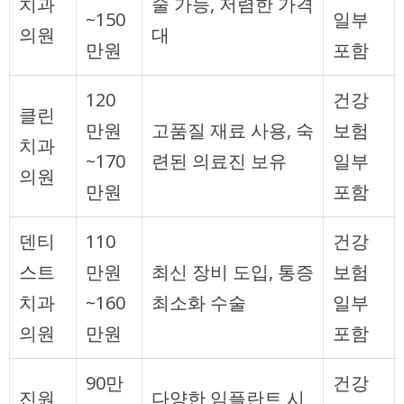
치과
술 가능, 저렴한 가격
~150
일부
의원
대
만원
포함
120
건강
클린
만원
고품질 재료 사용, 숙
보험
치과
~170
련된 의료진 보유
일부
의원
만원
포함
덴티
110
건강
스트
만원
최신 장비 도입, 통증
보험
치과
~160
최소화 수술
일부
의원
만원
포함
90만
건강
진원
다양한 임플란트 시