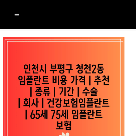
컨
텐
메
츠
뉴
로
건
너
뛰
기