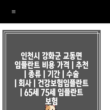
컨
텐
메
츠
뉴
로
건
너
뛰
기