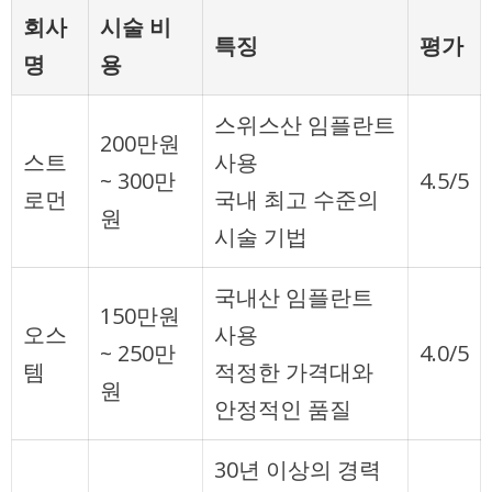
회사
시술 비
특징
평가
명
용
스위스산 임플란트
200만원
스트
사용
~ 300만
4.5/5
로먼
국내 최고 수준의
원
시술 기법
국내산 임플란트
150만원
오스
사용
~ 250만
4.0/5
템
적정한 가격대와
원
안정적인 품질
30년 이상의 경력