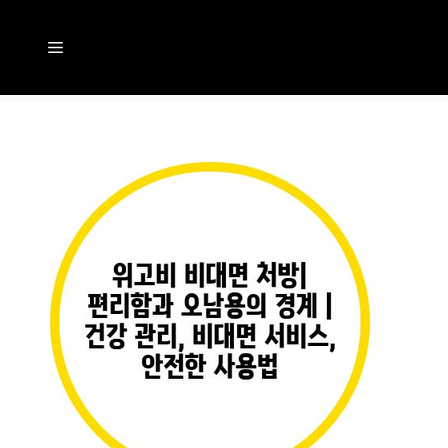
컨
텐
메
츠
뉴
로
건
너
뛰
기