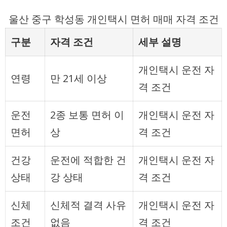
울산 중구 학성동 개인택시 면허 매매 자격 조건
구분
자격 조건
세부 설명
개인택시 운전 자
연령
만 21세 이상
격 조건
운전
2종 보통 면허 이
개인택시 운전 자
면허
상
격 조건
건강
운전에 적합한 건
개인택시 운전 자
상태
강 상태
격 조건
신체
신체적 결격 사유
개인택시 운전 자
조건
없음
격 조건