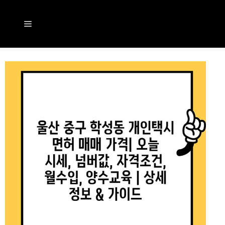
컨
텐
메
츠
뉴
로
건
너
뛰
기