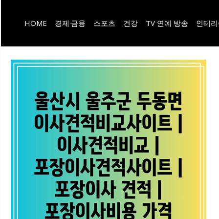
컨
HOME
경제·금융
스포츠
건강
TV 연예 방송
인테리
텐
츠
로
건
너
뛰
기