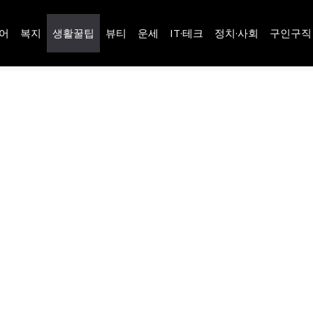
어
복지
생활꿀팁
뷰티
운세
IT·테크
정치·사회
구인구직