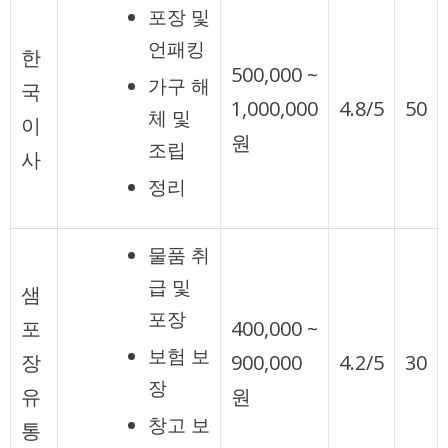
포장 및
언패킹
한
500,000 ~
가구 해
국
1,000,000
4.8/5
50
체 및
이
원
조립
사
정리
물품 취
급 및
샘
포장
포
400,000 ~
보험 보
장
900,000
4.2/5
30
장
유
원
창고 보
통