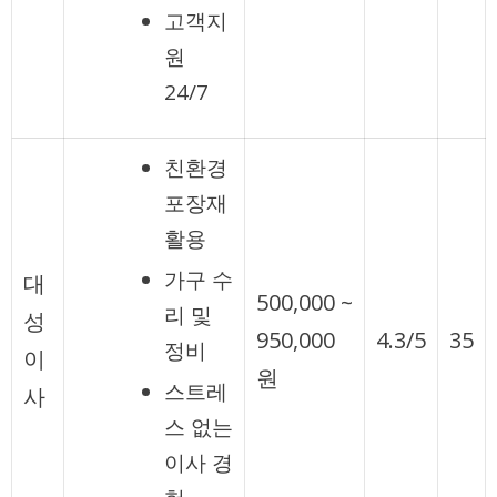
고객지
원
24/7
친환경
포장재
활용
가구 수
대
500,000 ~
리 및
성
950,000
4.3/5
35
정비
이
원
스트레
사
스 없는
이사 경