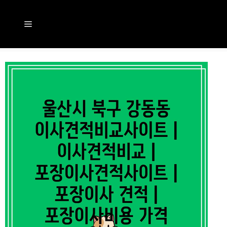
컨
텐
메
츠
뉴
로
건
너
뛰
기