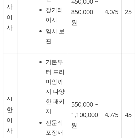
450,000 ~
사
장거리
850,000
4.0/5
25
이
이사
원
사
임시 보
관
기본부
터 프리
미엄까
지 다양
신
한 패키
550,000 ~
한
지
1,100,000
4.7/5
45
이
전문적
원
사
포장재