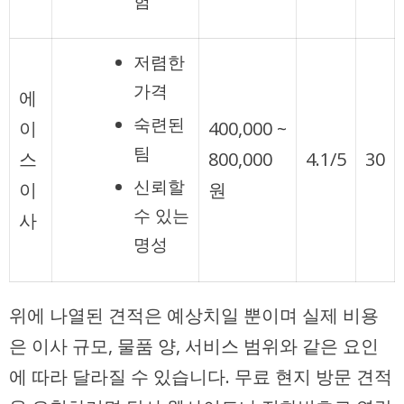
험
저렴한
가격
에
숙련된
이
400,000 ~
팀
스
800,000
4.1/5
30
신뢰할
이
원
수 있는
사
명성
위에 나열된 견적은 예상치일 뿐이며 실제 비용
은 이사 규모, 물품 양, 서비스 범위와 같은 요인
에 따라 달라질 수 있습니다. 무료 현지 방문 견적