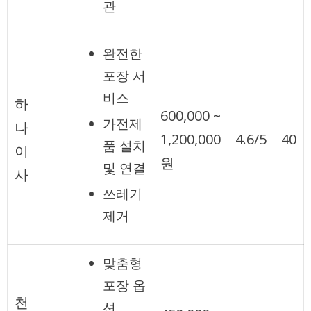
관
완전한
포장 서
비스
하
600,000 ~
가전제
나
1,200,000
4.6/5
40
품 설치
이
원
및 연결
사
쓰레기
제거
맞춤형
포장 옵
천
션