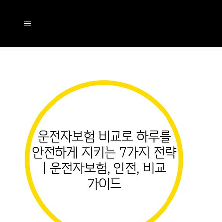
컨
텐
메
츠
뉴
로
건
너
뛰
기