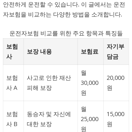
안전하게 운전할 수 있습니다. 이 글에서는 운전
자보험을 비교하는 다양한 방법을 소개합니다.
운전자보험 비교를 위한 주요 항목과 특징들
보험
자기부
보장 내용
보험료
사
담금
월
보험
사고로 인한 재산
20,000
30,000
사 A
피해 보장
원
원
월
보험
동승자 및 자신에
15,000
25,000
사 B
대한 보장
원
원