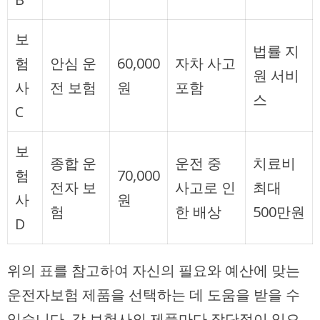
보
법률 지
험
안심 운
60,000
자차 사고
원 서비
사
전 보험
원
포함
스
C
보
종합 운
운전 중
치료비
험
70,000
전자 보
사고로 인
최대
사
원
험
한 배상
500만원
D
위의 표를 참고하여 자신의 필요와 예산에 맞는
운전자보험 제품을 선택하는 데 도움을 받을 수
있습니다. 각 보험사의 제품마다 장단점이 있으