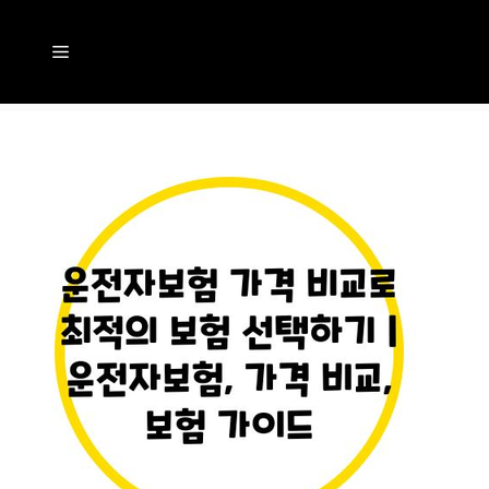
컨
텐
메
츠
뉴
로
건
너
뛰
기