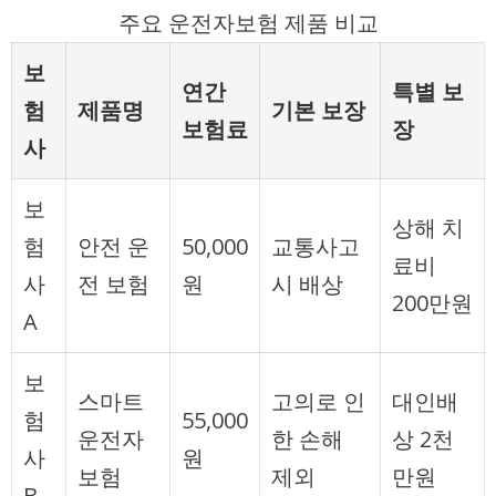
주요 운전자보험 제품 비교
보
연간
특별 보
험
제품명
기본 보장
보험료
장
사
보
상해 치
험
안전 운
50,000
교통사고
료비
사
전 보험
원
시 배상
200만원
A
보
스마트
고의로 인
대인배
험
55,000
운전자
한 손해
상 2천
사
원
보험
제외
만원
B