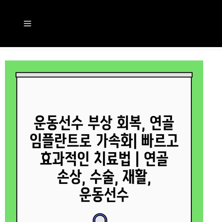
컨
텐
메
츠
뉴
로
건
너
뛰
기