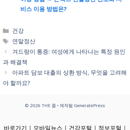
비스 이용 방법은?
카
건강
테
태
연말정산
고
그
겨드랑이 통증: 여성에게 나타나는 특정 원인
리
과 해결책
아파트 담보 대출의 상환 방식, 무엇을 고려해
야 할까요?
© 2026 THE 줌
• 제작됨
GeneratePress
바로가기
|
모바일뉴스
|
건강포털
|
정보포털
|