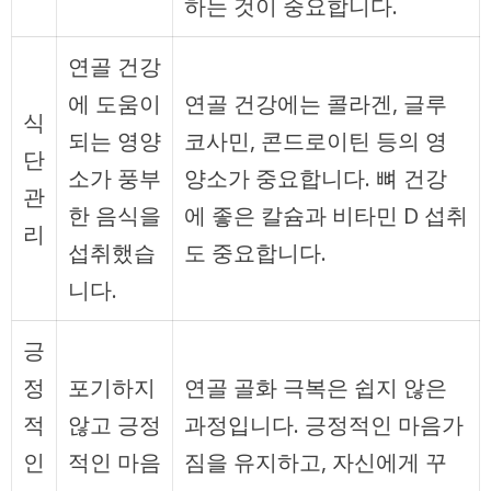
하는 것이 중요합니다.
연골 건강
에 도움이
연골 건강에는 콜라겐, 글루
식
되는 영양
코사민, 콘드로이틴 등의 영
단
소가 풍부
양소가 중요합니다. 뼈 건강
관
한 음식을
에 좋은 칼슘과 비타민 D 섭취
리
섭취했습
도 중요합니다.
니다.
긍
정
포기하지
연골 골화 극복은 쉽지 않은
적
않고 긍정
과정입니다. 긍정적인 마음가
인
적인 마음
짐을 유지하고, 자신에게 꾸