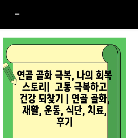
컨
텐
메
츠
뉴
로
건
너
뛰
기