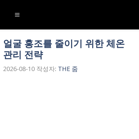
컨
텐
메
츠
뉴
로
얼굴 홍조를 줄이기 위한 체온
건
관리 전략
너
뛰
2026-08-10
작성자:
THE 줌
기