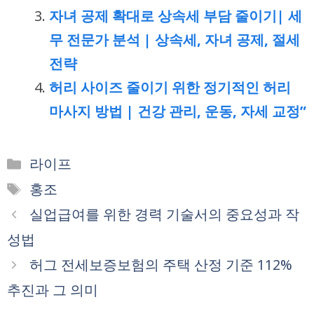
자녀 공제 확대로 상속세 부담 줄이기| 세
무 전문가 분석 | 상속세, 자녀 공제, 절세
전략
허리 사이즈 줄이기 위한 정기적인 허리
마사지 방법 | 건강 관리, 운동, 자세 교정”
카
라이프
테
태
홍조
고
그
실업급여를 위한 경력 기술서의 중요성과 작
리
성법
허그 전세보증보험의 주택 산정 기준 112%
추진과 그 의미