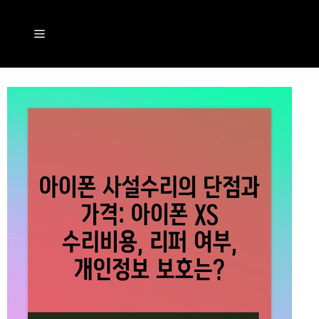
컨
텐
메
츠
뉴
로
건
너
뛰
기