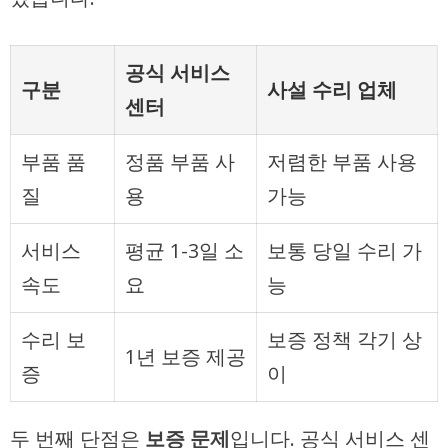
공식 서비스
구분
사설 수리 업체
센터
부품 품
정품 부품 사
저렴한 부품 사용
질
용
가능
서비스
평균 1-3일 소
보통 당일 수리 가
속도
요
능
수리 보
보증 정책 각기 상
1년 보증 제공
증
이
두 번째 단점은
보증 문제
입니다. 공식 서비스 센