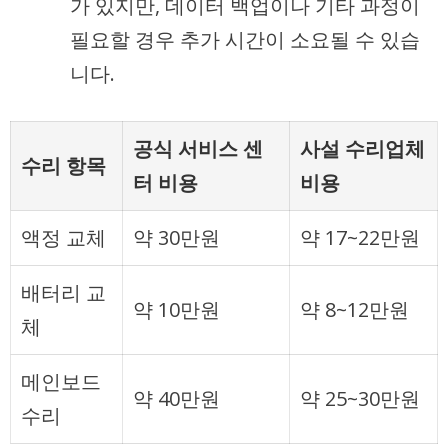
가 있지만, 데이터 백업이나 기타 과정이
필요할 경우 추가 시간이 소요될 수 있습
니다.
공식 서비스 센
사설 수리업체
수리 항목
터 비용
비용
액정 교체
약 30만원
약 17~22만원
배터리 교
약 10만원
약 8~12만원
체
메인보드
약 40만원
약 25~30만원
수리