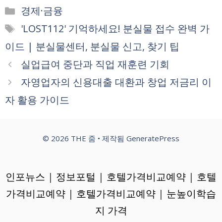
카
경제·금융
테
태
'LOST112' 기억하세요! 분실물 접수 완벽 가
고
그
이드 | 분실물센터, 분실물 신고, 찾기 팁
리
실업급여 중단과 직업 재훈련 기회
자영업자의 신용대출 대환과 창업 저금리 이
자 활용 가이드
© 2026 THE 줌
• 제작됨
GeneratePress
인포뉴스
|
정보포털
|
호텔가격비교예약
|
호텔
가격비교예약
|
호텔가격비교예약
|
눈높이학습
지 가격