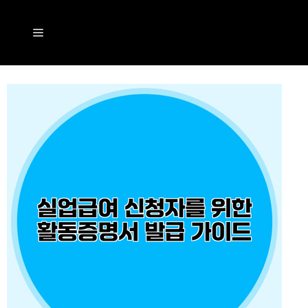
컨
텐
메
츠
뉴
로
건
너
뛰
기