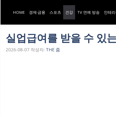
컨
HOME
경제·금융
스포츠
건강
TV 연예 방송
인테리
텐
츠
로
실업급여를 받을 수 있
건
2026-08-07
작성자:
THE 줌
너
뛰
기