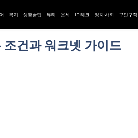
어
복지
생활꿀팁
뷰티
운세
IT·테크
정치·사회
구인구직
는 조건과 워크넷 가이드