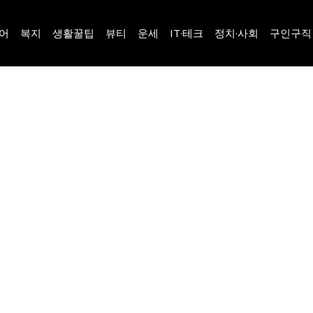
어
복지
생활꿀팁
뷰티
운세
IT·테크
정치·사회
구인구직