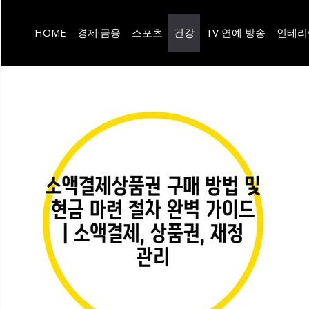
컨
HOME
경제·금융
스포츠
건강
TV 연예 방송
인테리
텐
츠
로
건
너
뛰
기