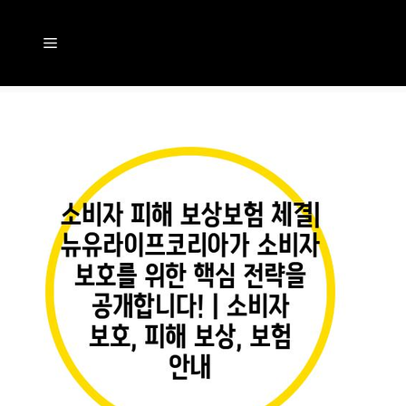
컨
텐
메
츠
뉴
로
건
너
뛰
기