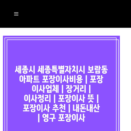
컨
텐
메
츠
뉴
로
건
너
뛰
기