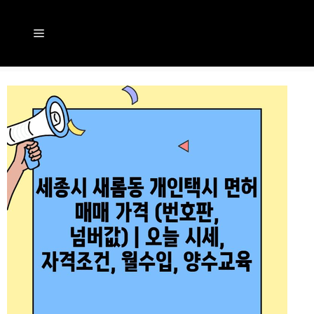
컨
텐
메
츠
뉴
로
건
너
뛰
기