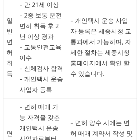
– 만 21세 이상
– 2종 보통 운전
일
– 개인택시 운송 사업
면허 취득 후 2
반
자 등록은 세종시청 교
년 이상 경과
면
통과에서 가능하며, 자
– 교통안전교육
허
세한 절차는 세종시청
이수
취
홈페이지에서 확인 할
– 신체검사 합격
득
수 있습니다.
– 개인택시 운송
사업자 등록
– 면허 매매 가
능 자격을 갖춘
– 면허 양수 시에는 면
개인택시 운송
면
허 매매 계약서 작성 및
사업자로부터