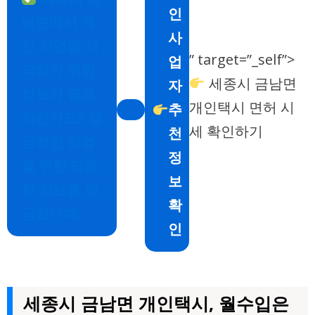
인
남면에서 개
사
인 사업을 시
” target=”_self”>
업
작하기 위한
세종시 금남면
자
정보가 필요
개인택시 면허 시
추
하신가요? 성
세 확인하기
천
공적인 창업
정
을 위한 맞춤
보
형 정보를 제
확
공합니다.
인
세종시 금남면 개인택시, 월수입은