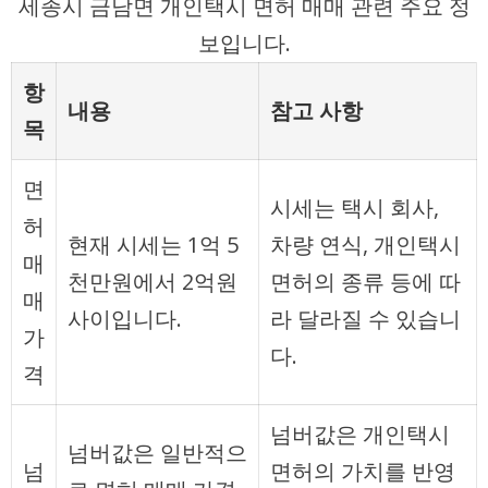
세종시 금남면 개인택시 면허 매매 관련 주요 정
보입니다.
항
내용
참고 사항
목
면
시세는 택시 회사,
허
현재 시세는 1억 5
차량 연식, 개인택시
매
천만원에서 2억원
면허의 종류 등에 따
매
사이입니다.
라 달라질 수 있습니
가
다.
격
넘버값은 개인택시
넘버값은 일반적으
넘
면허의 가치를 반영