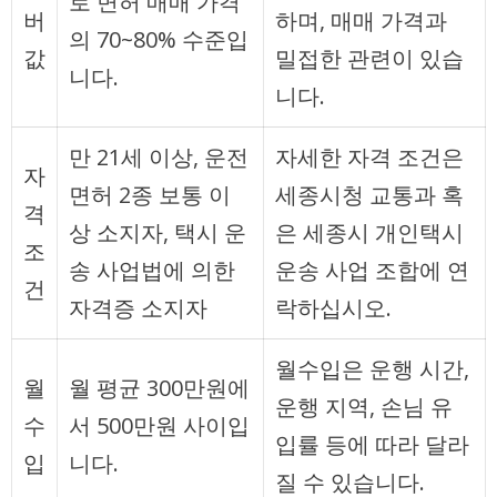
로 면허 매매 가격
버
하며, 매매 가격과
의 70~80% 수준입
값
밀접한 관련이 있습
니다.
니다.
만 21세 이상, 운전
자세한 자격 조건은
자
면허 2종 보통 이
세종시청 교통과 혹
격
상 소지자, 택시 운
은 세종시 개인택시
조
송 사업법에 의한
운송 사업 조합에 연
건
자격증 소지자
락하십시오.
월수입은 운행 시간,
월
월 평균 300만원에
운행 지역, 손님 유
수
서 500만원 사이입
입률 등에 따라 달라
입
니다.
질 수 있습니다.