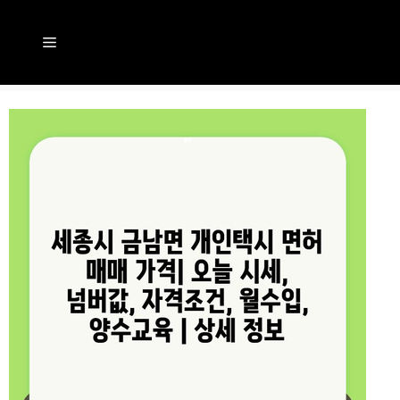
컨
텐
메
츠
뉴
로
건
너
뛰
기