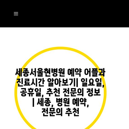
컨
텐
메
츠
뉴
로
건
너
뛰
기