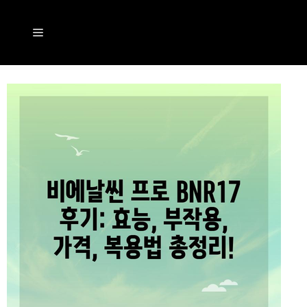
컨
텐
메
츠
뉴
로
건
너
뛰
기