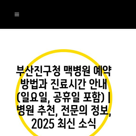
컨
텐
메
츠
뉴
로
건
너
뛰
기