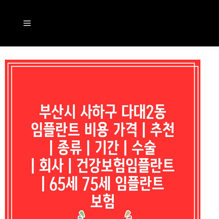
컨
텐
메
츠
뉴
로
건
너
뛰
기