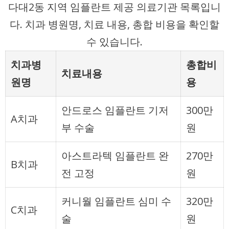
다대2동 지역 임플란트 제공 의료기관 목록입니
다. 치과 병원명, 치료 내용, 총합 비용을 확인할
수 있습니다.
치과병
총합비
치료내용
원명
용
안드로스 임플란트 기저
300만
A치과
부 수술
원
아스트라텍 임플란트 완
270만
B치과
전 고정
원
커니월 임플란트 심미 수
320만
C치과
술
원