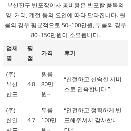
부산진구 반포장이사 총비용은 반포할 품목의
양, 거리, 계절 등의 요인에 따라 달라집니다. 원
룸의 경우 평균적으로 50~100만원, 투룸의 경우
80~150만원이 소요됩니다.
업체
평
가격
후기
명
점
(주)
원룸
“친절하고 신속한 서비
부산
4.8
80만
스로 만족합니다.”
반포
원~
(주)
투룸
“안전하고 정확하게 반
한일
4.7
100만
포해주셔서 감사합니
반포
원~
다.”