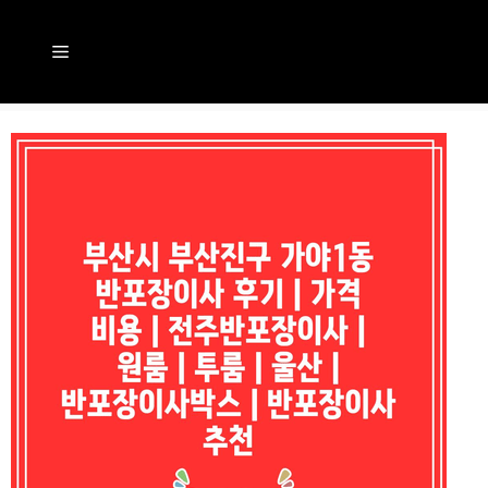
컨
텐
메
츠
뉴
로
건
너
뛰
기