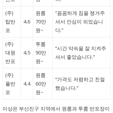
(주)
원룸
“꼼꼼하게 짐을 챙겨주
탑반
4.6
70만
셔서 안심이 되었습니
포
원~
다.”
(주)
투룸
“시간 약속을 잘 지켜주
대원
4.5
90만
셔서 좋았습니다.”
반포
원~
(주)
원룸
“가격도 저렴하고 친절
풀반
4.4
60만
했습니다.”
포
원~
이상은 부산진구 지역에서 원룸과 투룸 반포장이