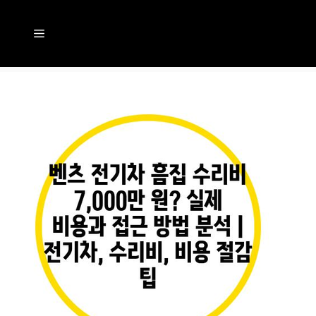
컨
텐
메
츠
뉴
로
건
너
뛰
기