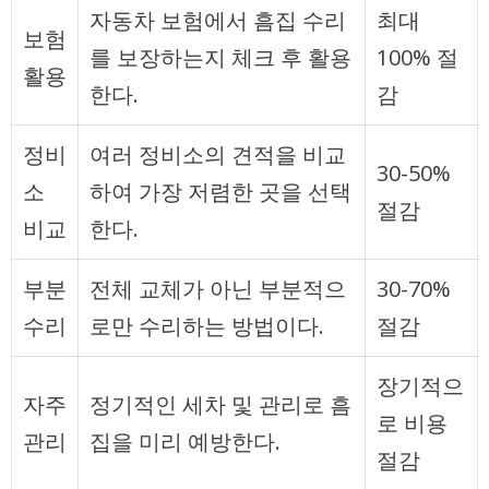
자동차 보험에서 흠집 수리
최대
보험
를 보장하는지 체크 후 활용
100% 절
활용
한다.
감
정비
여러 정비소의 견적을 비교
30-50%
소
하여 가장 저렴한 곳을 선택
절감
비교
한다.
부분
전체 교체가 아닌 부분적으
30-70%
수리
로만 수리하는 방법이다.
절감
장기적으
자주
정기적인 세차 및 관리로 흠
로 비용
관리
집을 미리 예방한다.
절감