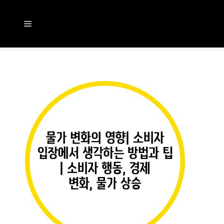
컨
텐
메
츠
뉴
로
건
너
뛰
기