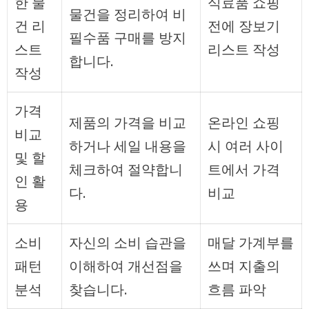
한 물
식료품 쇼핑
물건을 정리하여 비
건 리
전에 장보기
필수품 구매를 방지
스트
리스트 작성
합니다.
작성
가격
제품의 가격을 비교
온라인 쇼핑
비교
하거나 세일 내용을
시 여러 사이
및 할
체크하여 절약합니
트에서 가격
인 활
다.
비교
용
소비
자신의 소비 습관을
매달 가계부를
패턴
이해하여 개선점을
쓰며 지출의
분석
찾습니다.
흐름 파악