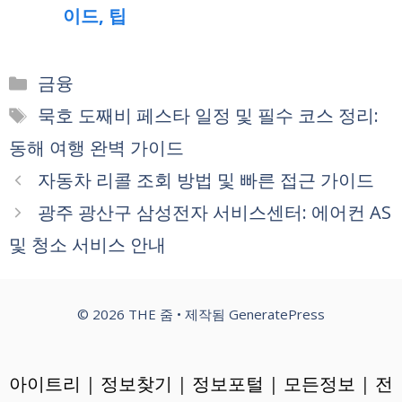
이드, 팁
카
금융
테
태
묵호 도째비 페스타 일정 및 필수 코스 정리:
고
그
동해 여행 완벽 가이드
리
자동차 리콜 조회 방법 및 빠른 접근 가이드
광주 광산구 삼성전자 서비스센터: 에어컨 AS
및 청소 서비스 안내
© 2026 THE 줌
• 제작됨
GeneratePress
아이트리
|
정보찾기
|
정보포털
|
모든정보
|
전