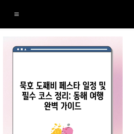
컨
텐
메
츠
뉴
로
건
너
뛰
기