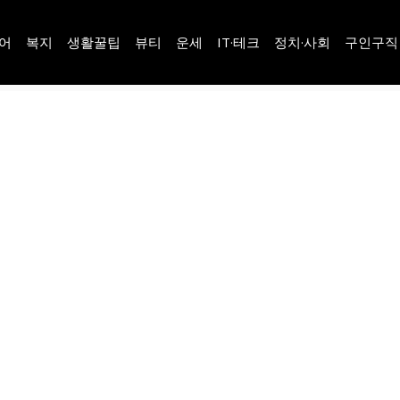
어
복지
생활꿀팁
뷰티
운세
IT·테크
정치·사회
구인구직