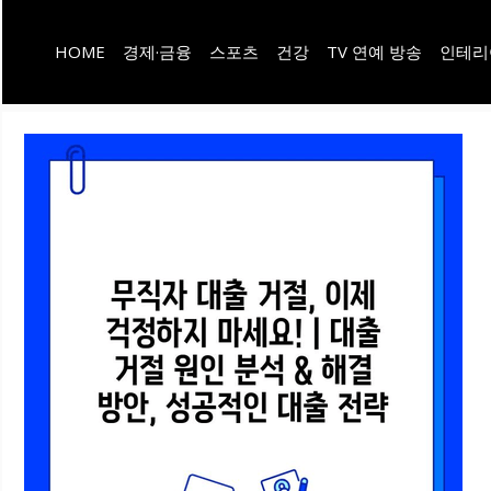
컨
HOME
경제·금융
스포츠
건강
TV 연예 방송
인테리
텐
츠
로
건
너
뛰
기