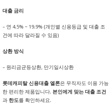
대출 금리
– 연 4.5% ~ 19.9% (개인별 신용등급 및 대출 조
건에 따라 달라질 수 있음)
상환 방식
– 원리금균등상환, 만기일시상환
롯데캐피탈 신용대출 엘론
은 무직자도 이용 가능
한 편리한 제품입니다.
본인에게 맞는 대출 조건
과
한도
를 확인하세요.