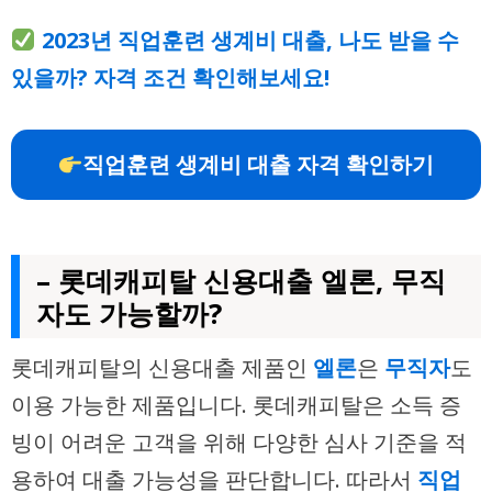
2023년 직업훈련 생계비 대출, 나도 받을 수
있을까? 자격 조건 확인해보세요!
직업훈련 생계비 대출 자격 확인하기
– 롯데캐피탈 신용대출 엘론, 무직
자도 가능할까?
롯데캐피탈의 신용대출 제품인
엘론
은
무직자
도
이용 가능한 제품입니다. 롯데캐피탈은 소득 증
빙이 어려운 고객을 위해 다양한 심사 기준을 적
용하여 대출 가능성을 판단합니다. 따라서
직업