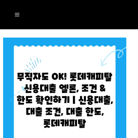
컨
텐
메
츠
뉴
로
건
너
뛰
기