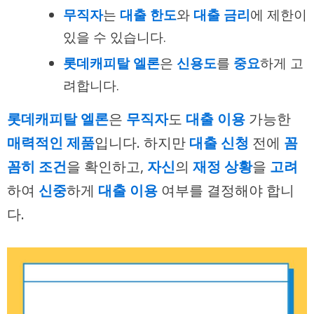
무직자
는
대출 한도
와
대출 금리
에 제한이
있을 수 있습니다.
롯데캐피탈 엘론
은
신용도
를
중요
하게 고
려합니다.
롯데캐피탈 엘론
은
무직자
도
대출 이용
가능한
매력적인 제품
입니다. 하지만
대출 신청
전에
꼼
꼼히
조건
을 확인하고,
자신
의
재정 상황
을
고려
하여
신중
하게
대출 이용
여부를 결정해야 합니
다.