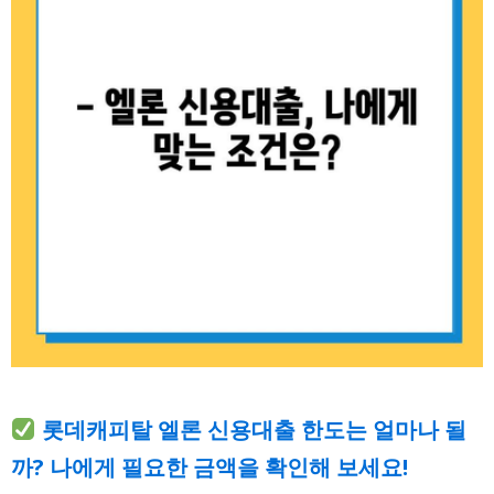
롯데캐피탈 엘론 신용대출 한도는 얼마나 될
까? 나에게 필요한 금액을 확인해 보세요!