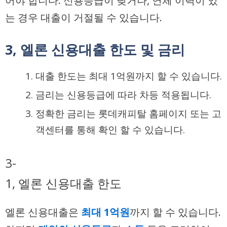
어야 합니다. 신용등급이 낮거나, 연체 이력이 있
는 경우 대출이 거절될 수 있습니다.
3, 엘론 신용대출 한도 및 금리
대출 한도는 최대 1억원까지 할 수 있습니다.
금리는 신용등급에 따라 차등 적용됩니다.
정확한 금리는 롯데캐피탈 홈페이지 또는 고
객센터를 통해 확인 할 수 있습니다.
3-
1, 엘론 신용대출 한도
엘론 신용대출은
최대 1억원
까지 할 수 있습니다.