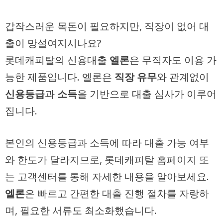
갑작스러운 목돈이 필요하지만, 직장이 없어 대
출이 망설여지시나요?
롯데캐피탈의 신용대출
엘론
은 무직자도 이용 가
능한 제품입니다. 엘론은
직장 유무
와 관계없이
신용등급
과
소득
을 기반으로 대출 심사가 이루어
집니다.
본인의 신용등급과 소득에 따라 대출 가능 여부
와 한도가 달라지므로, 롯데캐피탈 홈페이지 또
는 고객센터를 통해 자세한 내용을 알아보세요.
엘론
은 빠르고 간편한 대출 진행 절차를 자랑하
며, 필요한 서류도 최소화했습니다.