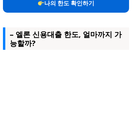
나의 한도 확인하기
– 엘론 신용대출 한도, 얼마까지 가
능할까?