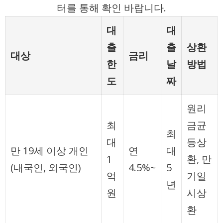
터를 통해 확인 바랍니다.
대
대
출
출
상환
대상
금리
한
날
방법
도
짜
원리
최
금균
최
대
등상
만 19세 이상 개인
연
대
1
환, 만
(내국인, 외국인)
4.5%~
5
억
기일
년
원
시상
환