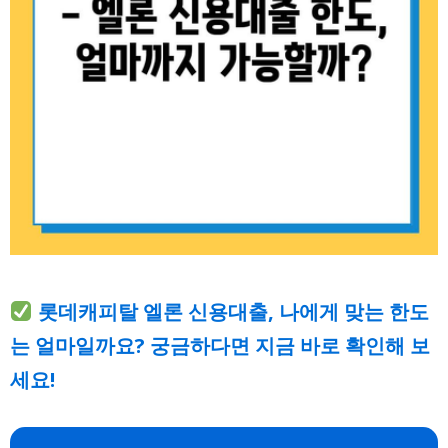
롯데캐피탈 엘론 신용대출, 나에게 맞는 한도
는 얼마일까요? 궁금하다면 지금 바로 확인해 보
세요!