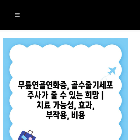
컨
텐
메
츠
뉴
로
건
너
뛰
기