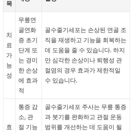
목
무릎연
골연화
골수줄기세포는 손상된 연골 조
치
증 초기
직을 재생하고 기능을 회복하는
료
단계 또
데 도움을 줄 수 있습니다. 하지
가
는 경미
만 심각한 손상이나 퇴행성 관
능
한 손상
절염의 경우 효과가 제한적일
성
에 효과
수 있습니다.
적
통증 감
골수줄기세포 주사는 무릎 통증
소, 관
과 붓기를 완화하고 관절 운동
효
절 기능
범위를 개선하는 데 도움이 될