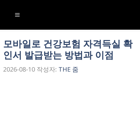
컨
텐
메
츠
뉴
로
모바일로 건강보험 자격득실 확
건
인서 발급받는 방법과 이점
너
뛰
2026-08-10
작성자:
THE 줌
기