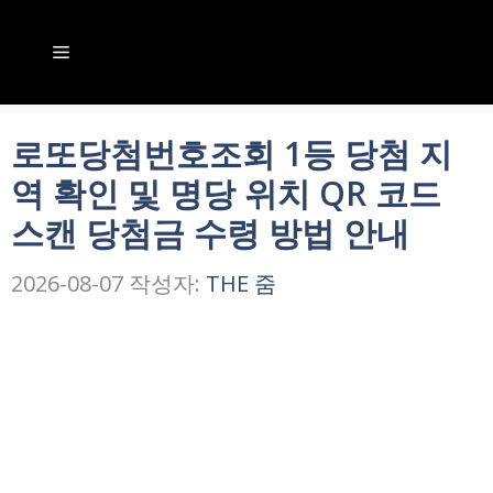
컨
텐
메
츠
뉴
로
로또당첨번호조회 1등 당첨 지
건
역 확인 및 명당 위치 QR 코드
너
스캔 당첨금 수령 방법 안내
뛰
기
2026-08-07
작성자:
THE 줌