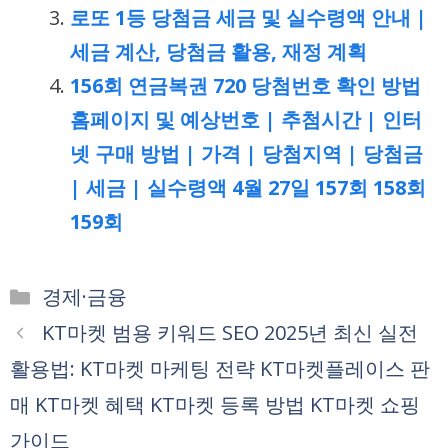
로또 1등 당첨금 세금 및 실수령액 안내 |
세금 계산, 당첨금 활용, 재정 계획
156회 연금복권 720 당첨번호 확인 방법
홈페이지 및 예상번호 | 추첨시간 | 인터
넷 구매 방법 | 가격 | 당첨지역 | 당첨금
| 세금 | 실수령액 4월 27일 157회 158회
159회
카
경제·금융
테
KT마켓 범용 키워드 SEO 2025년 최신 실전
고
활용법: KT마켓 마케팅 전략 KT마켓플레이스 판
리
매 KT마켓 혜택 KT마켓 등록 방법 KT마켓 쇼핑
가이드