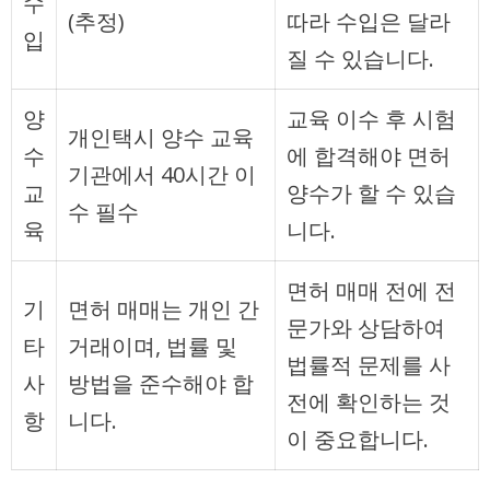
수
(추정)
따라 수입은 달라
입
질 수 있습니다.
양
교육 이수 후 시험
개인택시 양수 교육
수
에 합격해야 면허
기관에서 40시간 이
교
양수가 할 수 있습
수 필수
육
니다.
면허 매매 전에 전
기
면허 매매는 개인 간
문가와 상담하여
타
거래이며, 법률 및
법률적 문제를 사
사
방법을 준수해야 합
전에 확인하는 것
항
니다.
이 중요합니다.