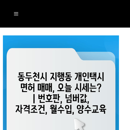
컨
텐
메
츠
뉴
로
건
너
뛰
기