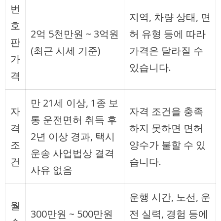
번
지역, 차량 상태, 면
호
2억 5천만원 ~ 3억원
허 유형 등에 따라
판
(최근 시세 기준)
가격은 달라질 수
가
있습니다.
격
만 21세 이상, 1종 보
자
자격 조건을 충족
통 운전면허 취득 후
격
하지 못하면 면허
2년 이상 경과, 택시
조
양수가 불할 수 있
운송 사업법상 결격
건
습니다.
사유 없음
운행 시간, 노선, 운
월
300만원 ~ 500만원
전 실력, 경험 등에