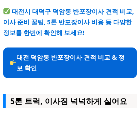
대전시 대덕구 덕암동 반포장이사 견적 비교,
이사 준비 꿀팁, 5톤 반포장이사 비용 등 다양한
정보를 한번에 확인해 보세요!
대전 덕암동 반포장이사 견적 비교 & 정
보 확인
5톤 트럭, 이사짐 넉넉하게 실어요