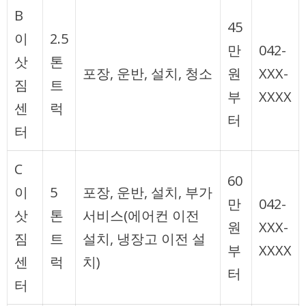
B
45
이
2.5
만
042-
삿
톤
포장, 운반, 설치, 청소
원
XXX-
짐
트
부
XXXX
센
럭
터
터
C
60
이
5
포장, 운반, 설치, 부가
만
042-
삿
톤
서비스(에어컨 이전
원
XXX-
짐
트
설치, 냉장고 이전 설
부
XXXX
센
럭
치)
터
터