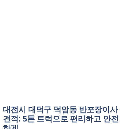
대전시 대덕구 덕암동 반포장이사
견적: 5톤 트럭으로 편리하고 안전
하게