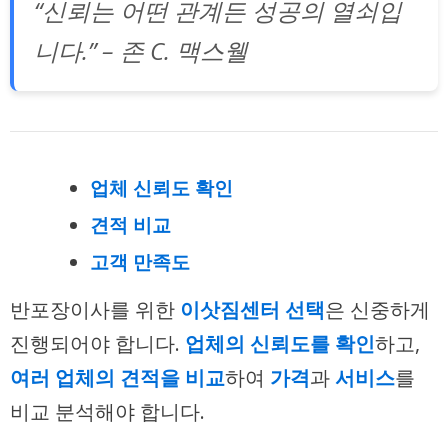
“신뢰는 어떤 관계든 성공의 열쇠입
니다.” – 존 C. 맥스웰
업체 신뢰도 확인
견적 비교
고객 만족도
반포장이사를 위한
이삿짐센터 선택
은 신중하게
진행되어야 합니다.
업체의 신뢰도를 확인
하고,
여러 업체의 견적을 비교
하여
가격
과
서비스
를
비교 분석해야 합니다.