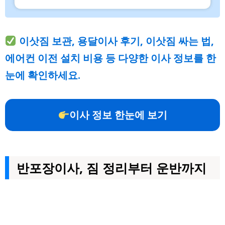
이삿짐 보관, 용달이사 후기, 이삿짐 싸는 법,
에어컨 이전 설치 비용 등 다양한 이사 정보를 한
눈에 확인하세요.
이사 정보 한눈에 보기
반포장이사, 짐 정리부터 운반까지