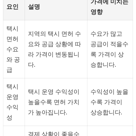
가격에 미치는
요인
설명
영향
택시
지역의 택시 면허 수
수요가 많고
면허
요와 공급 상황에 따
공급이 적을수
수요
라 가격이 변동됩니
록 가격이 상
와 공
다.
승합니다.
급
택시
택시 운영 수익성이
수익성이 높을
운영
높을수록 면허 가치
수록 가격이
수익
가 높아집니다.
상승합니다.
성
경제 상황이 좋을수