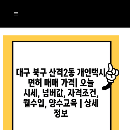
컨
텐
메
츠
뉴
로
건
너
뛰
기