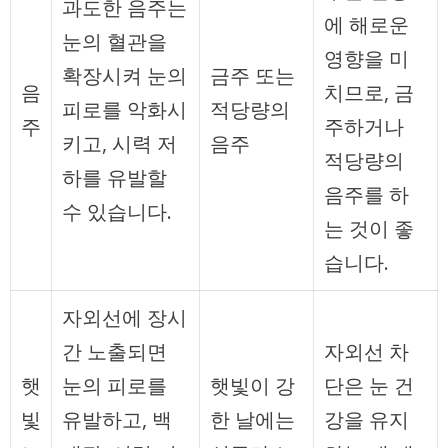
과도한 음주는
에 해로운
눈의 혈관을
영향을 미
확장시켜 눈의
금주 또는
음
치므로, 금
피로를 악화시
적당량의
주
주하거나
키고, 시력 저
음주
적당량의
하를 유발할
음주를 하
수 있습니다.
는 것이 좋
습니다.
자외선에 장시
간 노출되면
자외선 차
햇
눈의 피로를
햇빛이 강
단은 눈 건
빛
유발하고, 백
한 날에는
강을 유지