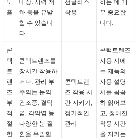
노
내장, 시력 저
선글라스
하는 데 매
출
하 등을 유발
착용
우 중요합
할 수 있습니
니다.
다.
콘
콘택트렌즈
택
콘택트렌즈를
사용 시에
트
장시간 착용하
는 제품의
렌
거나, 관리 부
콘택트렌
사용 설명
즈
주의는 눈의
즈 착용 시
서를 꼼꼼
부
건조증, 결막
간 지키기,
히 읽어보
적
염, 각막염 등
정기적인
고, 정해진
절
다양한 눈 질
관리
착용 시간
한
환을 유발할
을 지키는