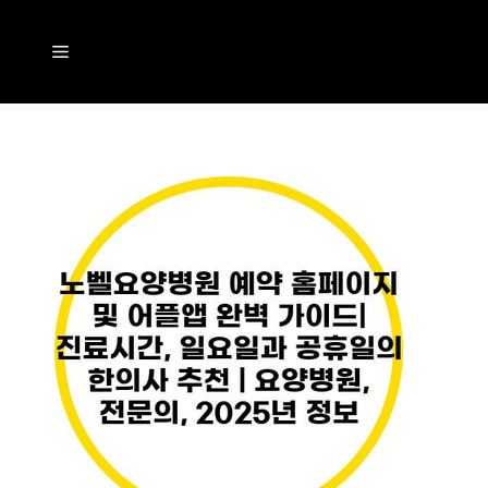
컨
텐
메
츠
뉴
로
건
너
뛰
기