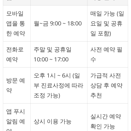
모바일
매일 가능 (일
앱을 통
월~금 9:00 ~ 18:00
요일 및 공휴
한 예약
일 포함)
전화로
주말 및 공휴일
사전 예약 필
예약
10:00 ~ 17:00
수
오후 1시 ~ 6시 (일
가급적 사전
방문 예
부 진료사정에 따라
상담 후 예약
약
조정 가능)
추천
앱 푸시
실시간 예약
알림 예
상시 이용 가능
확인 가능