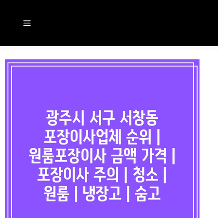
컨
텐
메
츠
뉴
로
건
너
뛰
기