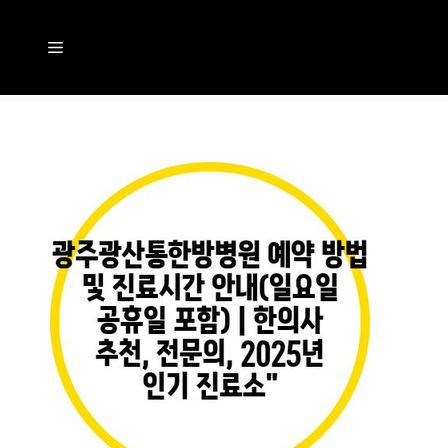
컨
텐
메
츠
뉴
로
건
너
뛰
기