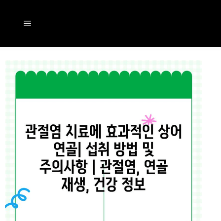
컨
텐
메
츠
뉴
로
건
너
뛰
기