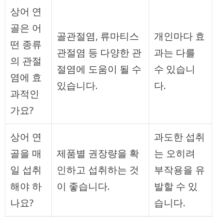
상어 연
골은 어
골관절염, 류마티스
개인마다 효
떤 종류
관절염 등 다양한 관
과는 다를
의 관절
절염에 도움이 될 수
수 있습니
염에 효
있습니다.
다.
과적인
가요?
상어 연
과도한 섭취
골을 매
제품별 권장량을 확
는 오히려
일 섭취
인하고 섭취하는 것
부작용을 유
해야 하
이 좋습니다.
발할 수 있
나요?
습니다.