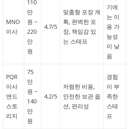
110
기에
만
맞춤형 포장 계
는 이
MNO
원 ~
획, 완벽한 포
4.7/5
용 가
이사
220
장, 책임감 있
능성
만
는 스태프
이 낮
원
음
75
PQR
경험
만
이사
저렴한 비용,
이 부
원 ~
앤드
4.2/5
안전한 보관 옵
족한
140
스토
션, 편리성
스태
만
리지
프
원