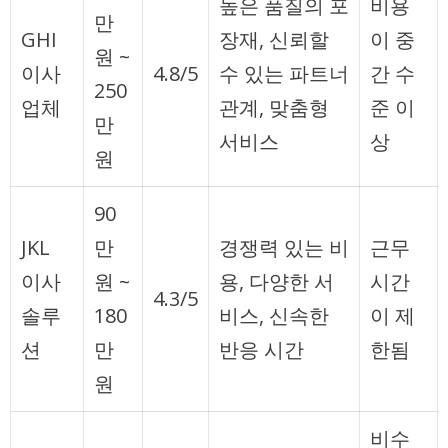
높은 품질의 포
비용
만
GHI
장재, 신뢰할
이 중
원 ~
이사
4.8/5
수 있는 파트너
간 수
250
업체
관계, 맞춤형
준 이
만
서비스
상
원
90
JKL
만
경쟁력 있는 비
근무
이사
원 ~
용, 다양한 서
시간
4.3/5
솔루
180
비스, 신속한
이 제
션
만
반응 시간
한됨
원
비수