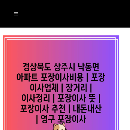
컨
텐
메
츠
뉴
로
건
너
뛰
기