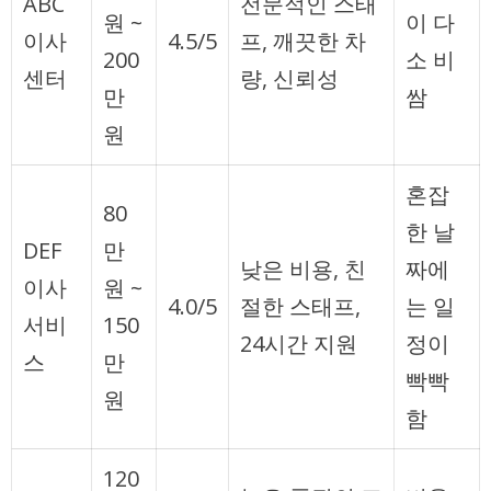
ABC
전문적인 스태
원 ~
이 다
이사
4.5/5
프, 깨끗한 차
200
소 비
센터
량, 신뢰성
만
쌈
원
혼잡
80
한 날
DEF
만
낮은 비용, 친
짜에
이사
원 ~
4.0/5
절한 스태프,
는 일
서비
150
24시간 지원
정이
스
만
빡빡
원
함
120