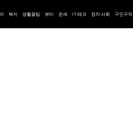
어
복지
생활꿀팁
뷰티
운세
IT·테크
정치·사회
구인구직