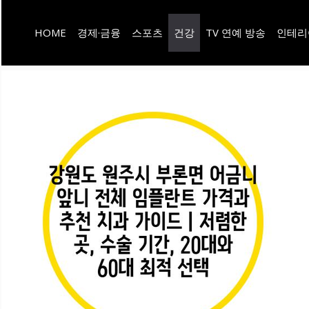
컨
HOME
경제·금융
스포츠
건강
TV 연예 방송
인테리
텐
츠
로
건
너
뛰
기