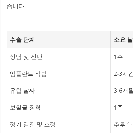
습니다.
수술 단계
소요 
상담 및 진단
1주
임플란트 식립
2-3시
유합 날짜
3-6개
보철물 장착
1주
정기 검진 및 조정
추후 1