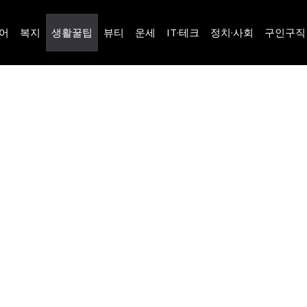
어
복지
생활꿀팁
뷰티
운세
IT·테크
정치·사회
구인구직