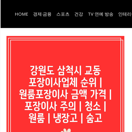
컨
HOME
경제·금융
스포츠
건강
TV 연예 방송
인테리
텐
츠
로
건
너
뛰
기