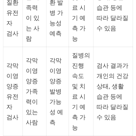
질환
환 발
족력
료 시
습관 등에
유전
병 가
이 있
기 예
따라 달라질
자
능성
는 사
측 가
수 있음
검사
예측
람
능
질병의
각막
각막
각막
진행
검사 결과가
이영
이영
이영
속도
개인의 건강
양증
양증
양증
및 치
상태, 생활
가족
발병
유전
료 시
습관 등에
력이
가능
자
기 예
따라 달라질
있는
성 예
검사
측 가
수 있음
사람
측
능