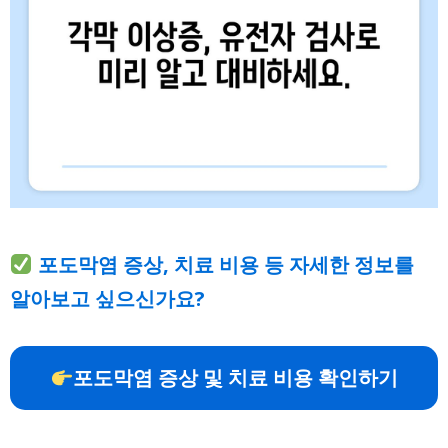
포도막염 증상, 치료 비용 등 자세한 정보를
알아보고 싶으신가요?
포도막염 증상 및 치료 비용 확인하기