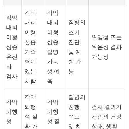
각막
각막
각막
내피
내피
질병의
내피
이형
이형
조기
이형
위양성 또는
성증
성증
진단
성증
위음성 결과
가족
발병
및 예
유전
가능성
력이
가능
방 가
자
있는
성 예
능
검사
사람
측
각막
질병의
각막
각막
퇴행
진행
검사 결과가
퇴행
퇴행
성 질
속도
개인의 건강
성
성 질
환 가
및 치
상태, 생활