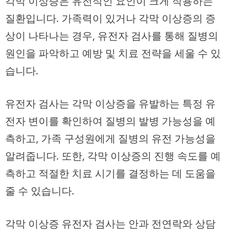
각막 이상증은 유전적인 요인이 크게 작용하는
질환입니다. 가족력이 있거나 각막 이상증의 증
상이 나타나는 경우, 유전자 검사를 통해 질병의
원인을 파악하고 예방 및 치료 전략을 세울 수 있
습니다.
유전자 검사는 각막 이상증을 유발하는 특정 유
전자 변이를 확인하여 질병의 발병 가능성을 예
측하고, 가족 구성원에게 질병의 유전 가능성을
알려줍니다. 또한, 각막 이상증의 진행 속도를 예
측하고 적절한 치료 시기를 결정하는 데 도움을
줄 수 있습니다.
각막 이상증 유전자 검사는 안과 전연락와 상담