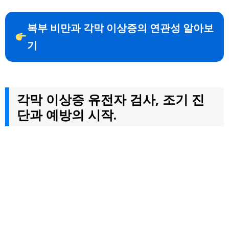
복부 비만과 각막 이상증의 연관성 알아보
기
각막 이상증 유전자 검사, 조기 진
단과 예방의 시작.