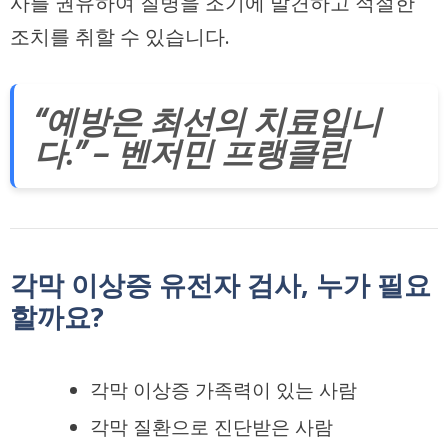
사를 권유하여 질병을 조기에 발견하고 적절한
조치를 취할 수 있습니다.
“예방은 최선의 치료입니
다.” – 벤저민 프랭클린
각막 이상증 유전자 검사, 누가 필요
할까요?
각막 이상증 가족력이 있는 사람
각막 질환으로 진단받은 사람