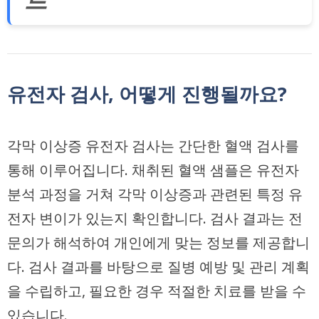
유전자 검사, 어떻게 진행될까요?
각막 이상증 유전자 검사는 간단한 혈액 검사를
통해 이루어집니다. 채취된 혈액 샘플은 유전자
분석 과정을 거쳐 각막 이상증과 관련된 특정 유
전자 변이가 있는지 확인합니다. 검사 결과는 전
문의가 해석하여 개인에게 맞는 정보를 제공합니
다. 검사 결과를 바탕으로 질병 예방 및 관리 계획
을 수립하고, 필요한 경우 적절한 치료를 받을 수
있습니다.