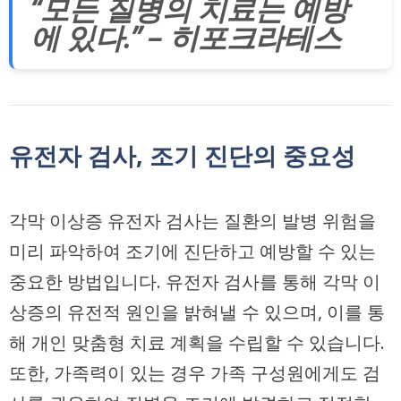
“모든 질병의 치료는 예방
에 있다.” – 히포크라테스
유전자 검사, 조기 진단의 중요성
각막 이상증 유전자 검사는 질환의 발병 위험을
미리 파악하여 조기에 진단하고 예방할 수 있는
중요한 방법입니다. 유전자 검사를 통해 각막 이
상증의 유전적 원인을 밝혀낼 수 있으며, 이를 통
해 개인 맞춤형 치료 계획을 수립할 수 있습니다.
또한, 가족력이 있는 경우 가족 구성원에게도 검