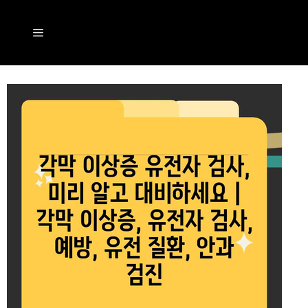
컨
텐
메
츠
뉴
로
건
너
뛰
기