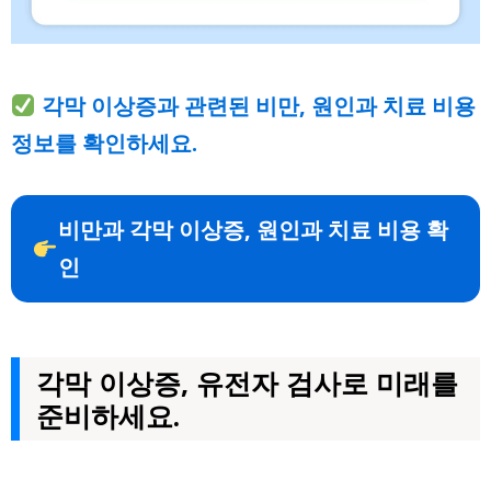
각막 이상증과 관련된 비만, 원인과 치료 비용
정보를 확인하세요.
비만과 각막 이상증, 원인과 치료 비용 확
인
각막 이상증, 유전자 검사로 미래를
준비하세요.