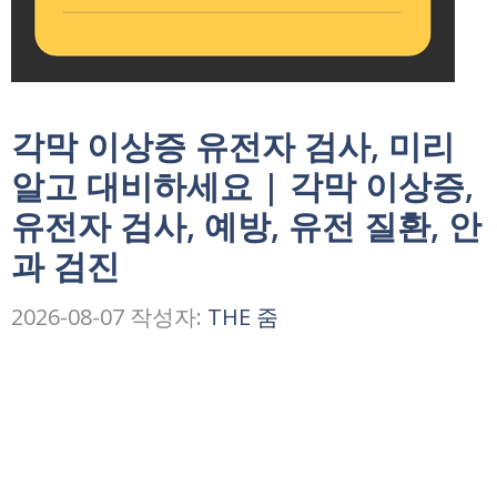
각막 이상증 유전자 검사, 미리
알고 대비하세요 | 각막 이상증,
유전자 검사, 예방, 유전 질환, 안
과 검진
2026-08-07
작성자:
THE 줌