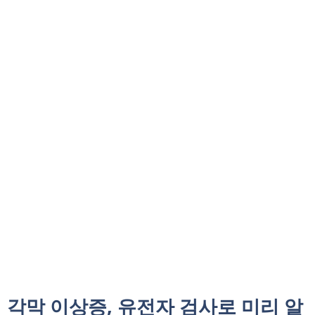
각막 이상증, 유전자 검사로 미리 알