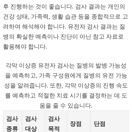
후 진행하는 것이 좋습니다. 검사 결과는 개인의
건강 상태, 가족력, 생활 습관 등을 종합적으로 고
려하여 해석해야 합니다. 유전자 검사 결과는 질
병의 확실한 예측이나 진단이 아닌 참고 자료로
활용해야 합니다.
각막 이상증 유전자 검사는 질병의 발병 가능성
을 예측하고, 가족 구성원에게 질병의 유전 가능
성을 알려줍니다. 또한, 각막 이상증의 진행 속도
를 예측하고 적절한 치료 시기를 결정하는 데 도
움을 줄 수 있습니다.
검사
검사
검사
장점
단점
종류
대상
목적