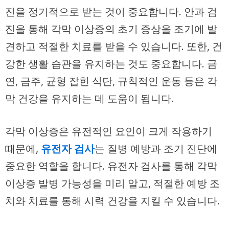
진을 정기적으로 받는 것이 중요합니다. 안과 검
진을 통해 각막 이상증의 초기 증상을 조기에 발
견하고 적절한 치료를 받을 수 있습니다. 또한, 건
강한 생활 습관을 유지하는 것도 중요합니다. 금
연, 금주, 균형 잡힌 식단, 규칙적인 운동 등은 각
막 건강을 유지하는 데 도움이 됩니다.
각막 이상증은 유전적인 요인이 크게 작용하기
때문에,
유전자 검사
는 질병 예방과 조기 진단에
중요한 역할을 합니다. 유전자 검사를 통해 각막
이상증 발병 가능성을 미리 알고, 적절한 예방 조
치와 치료를 통해 시력 건강을 지킬 수 있습니다.