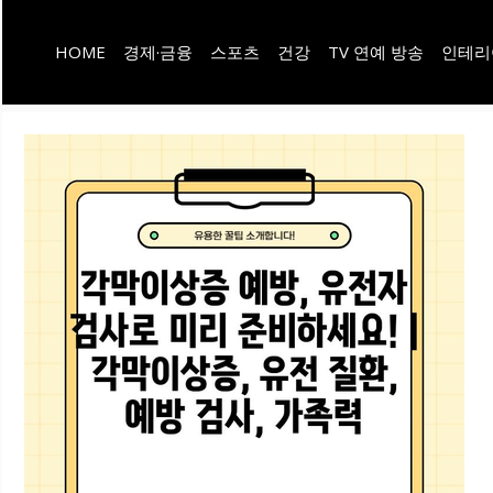
컨
HOME
경제·금융
스포츠
건강
TV 연예 방송
인테리
텐
츠
로
건
너
뛰
기