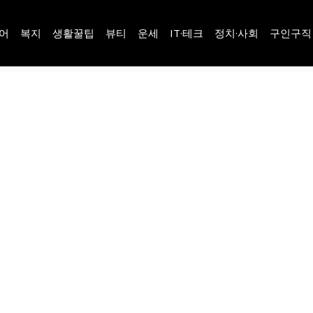
어
복지
생활꿀팁
뷰티
운세
IT·테크
정치·사회
구인구직